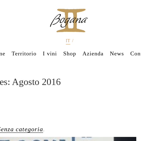
IT
/
me
Territorio
I vini
Shop
Azienda
News
Cont
es:
Agosto 2016
Senza categoria
.