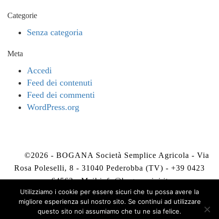
Categorie
Senza categoria
Meta
Accedi
Feed dei contenuti
Feed dei commenti
WordPress.org
©2026 - BOGANA Società Semplice Agricola - Via
Rosa Poleselli, 8 - 31040 Pederobba (TV) - +39 0423
64563 - Mail
info@boganavini.it
Utilizziamo i cookie per essere sicuri che tu possa avere la
migliore esperienza sul nostro sito. Se continui ad utilizzare
Privacy Policy
-
Cookie Policy
questo sito noi assumiamo che tu ne sia felice.