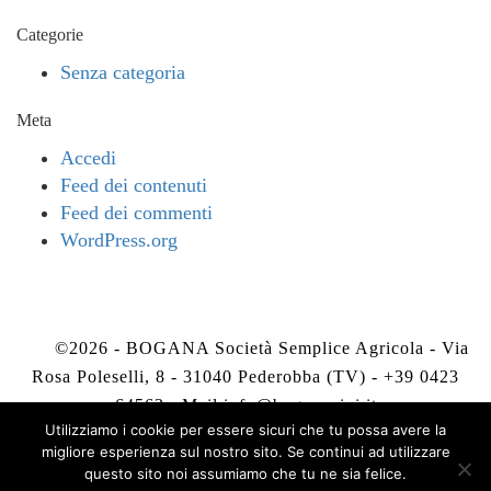
Categorie
Senza categoria
Meta
Accedi
Feed dei contenuti
Feed dei commenti
WordPress.org
©2026 - BOGANA Società Semplice Agricola - Via
Rosa Poleselli, 8 - 31040 Pederobba (TV) - +39 0423
64563 - Mail
info@boganavini.it
Utilizziamo i cookie per essere sicuri che tu possa avere la
migliore esperienza sul nostro sito. Se continui ad utilizzare
Privacy Policy
-
Cookie Policy
questo sito noi assumiamo che tu ne sia felice.