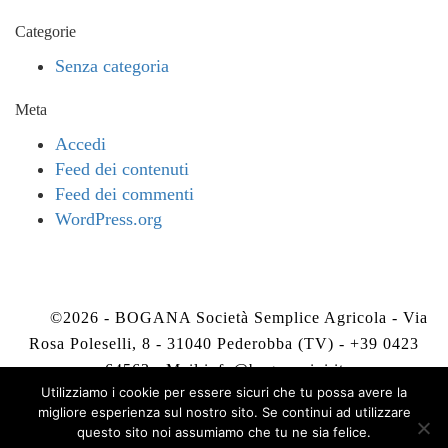
Categorie
Senza categoria
Meta
Accedi
Feed dei contenuti
Feed dei commenti
WordPress.org
©2026 - BOGANA Società Semplice Agricola - Via
Rosa Poleselli, 8 - 31040 Pederobba (TV) - +39 0423
64563 - Mail
info@boganavini.it
Utilizziamo i cookie per essere sicuri che tu possa avere la
migliore esperienza sul nostro sito. Se continui ad utilizzare
Privacy Policy
-
Cookie Policy
questo sito noi assumiamo che tu ne sia felice.