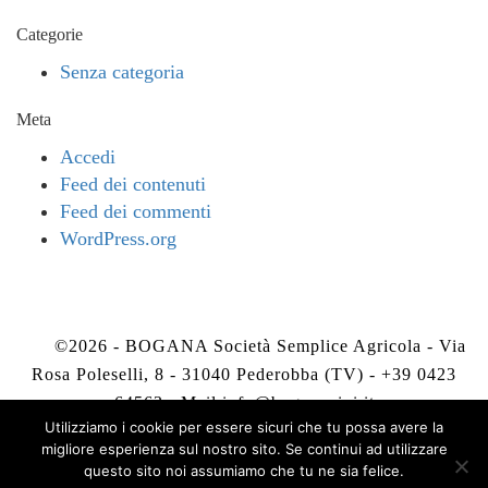
Categorie
Senza categoria
Meta
Accedi
Feed dei contenuti
Feed dei commenti
WordPress.org
©2026 - BOGANA Società Semplice Agricola - Via
Rosa Poleselli, 8 - 31040 Pederobba (TV) - +39 0423
64563 - Mail
info@boganavini.it
Utilizziamo i cookie per essere sicuri che tu possa avere la
migliore esperienza sul nostro sito. Se continui ad utilizzare
Privacy Policy
-
Cookie Policy
questo sito noi assumiamo che tu ne sia felice.