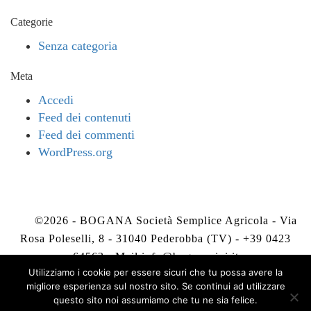
Categorie
Senza categoria
Meta
Accedi
Feed dei contenuti
Feed dei commenti
WordPress.org
©2026 - BOGANA Società Semplice Agricola - Via
Rosa Poleselli, 8 - 31040 Pederobba (TV) - +39 0423
64563 - Mail
info@boganavini.it
Utilizziamo i cookie per essere sicuri che tu possa avere la
migliore esperienza sul nostro sito. Se continui ad utilizzare
Privacy Policy
-
Cookie Policy
questo sito noi assumiamo che tu ne sia felice.