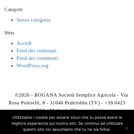
Categorie
Senza categoria
Meta
Accedi
Feed dei contenuti
Feed dei commenti
WordPress.org
©2026 - BOGANA Società Semplice Agricola - Via
Rosa Poleselli, 8 - 31040 Pederobba (TV) - +39 0423
64563 - Mail
info@boganavini.it
Utilizziamo i cookie per essere sicuri che tu possa avere la
migliore esperienza sul nostro sito. Se continui ad utilizzare
Privacy Policy
-
Cookie Policy
questo sito noi assumiamo che tu ne sia felice.