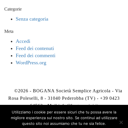
Categorie
Senza categoria
Meta
Accedi
Feed dei contenuti
Feed dei commenti
WordPress.org
©2026 - BOGANA Società Semplice Agricola - Via
Rosa Poleselli, 8 - 31040 Pederobba (TV) - +39 0423
64563 - Mail
info@boganavini.it
Utilizziamo i cookie per essere sicuri che tu possa avere la
migliore esperienza sul nostro sito. Se continui ad utilizzare
Privacy Policy
-
Cookie Policy
questo sito noi assumiamo che tu ne sia felice.