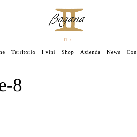
IT
/
me
Territorio
I vini
Shop
Azienda
News
Cont
e-8