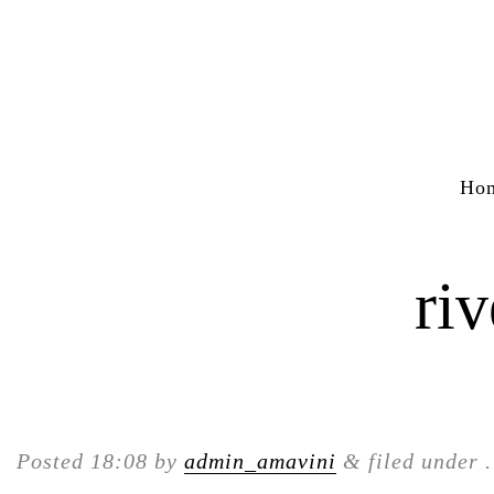
Ho
riv
Posted
18:08
by
admin_amavini
&
filed under .