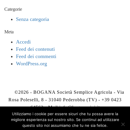
Categorie
Senza categoria
Meta
Accedi
Feed dei contenuti
Feed dei commenti
WordPress.org
©2026 - BOGANA Società Semplice Agricola - Via
Rosa Poleselli, 8 - 31040 Pederobba (TV) - +39 0423
64563 - Mail
info@boganavini.it
Utilizziamo i cookie per essere sicuri che tu possa avere la
migliore esperienza sul nostro sito. Se continui ad utilizzare
Privacy Policy
-
Cookie Policy
questo sito noi assumiamo che tu ne sia felice.