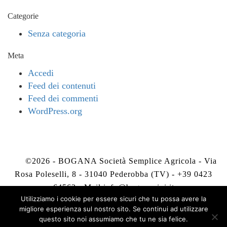
Categorie
Senza categoria
Meta
Accedi
Feed dei contenuti
Feed dei commenti
WordPress.org
©2026 - BOGANA Società Semplice Agricola - Via
Rosa Poleselli, 8 - 31040 Pederobba (TV) - +39 0423
64563 - Mail
info@boganavini.it
Utilizziamo i cookie per essere sicuri che tu possa avere la
migliore esperienza sul nostro sito. Se continui ad utilizzare
Privacy Policy
-
Cookie Policy
questo sito noi assumiamo che tu ne sia felice.