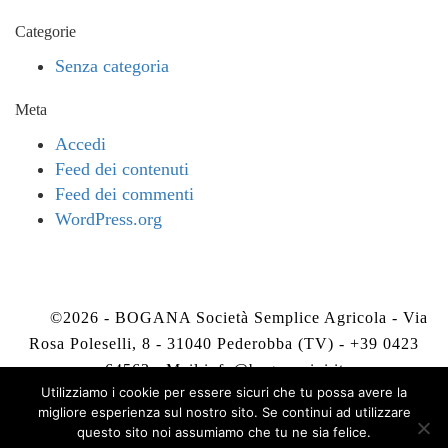
Categorie
Senza categoria
Meta
Accedi
Feed dei contenuti
Feed dei commenti
WordPress.org
©2026 - BOGANA Società Semplice Agricola - Via
Rosa Poleselli, 8 - 31040 Pederobba (TV) - +39 0423
64563 - Mail
info@boganavini.it
Utilizziamo i cookie per essere sicuri che tu possa avere la
migliore esperienza sul nostro sito. Se continui ad utilizzare
Privacy Policy
-
Cookie Policy
questo sito noi assumiamo che tu ne sia felice.