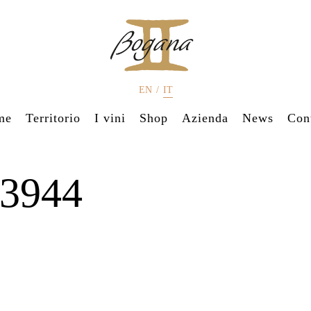
EN
/
IT
me
Territorio
I vini
Shop
Azienda
News
Cont
3944