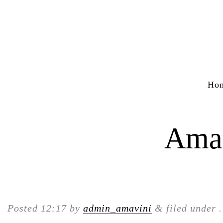
Ho
Ama
Posted
12:17
by
admin_amavini
&
filed under .