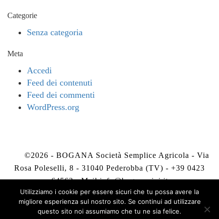
Categorie
Senza categoria
Meta
Accedi
Feed dei contenuti
Feed dei commenti
WordPress.org
©2026 - BOGANA Società Semplice Agricola - Via
Rosa Poleselli, 8 - 31040 Pederobba (TV) - +39 0423
64563 - Mail
info@boganavini.it
Utilizziamo i cookie per essere sicuri che tu possa avere la
migliore esperienza sul nostro sito. Se continui ad utilizzare
Privacy Policy
-
Cookie Policy
questo sito noi assumiamo che tu ne sia felice.