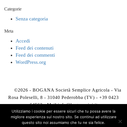
Categorie
Senza categoria
Meta
Accedi
Feed dei contenuti
Feed dei commenti
WordPress.org
©2026 - BOGANA Società Semplice Agricola - Via
Rosa Poleselli, 8 - 31040 Pederobba (TV) - +39 0423
64563 - Mail
info@boganavini.it
Utilizziamo i cookie per essere sicuri che tu possa avere la
migliore esperienza sul nostro sito. Se continui ad utilizzare
Privacy Policy
-
Cookie Policy
questo sito noi assumiamo che tu ne sia felice.