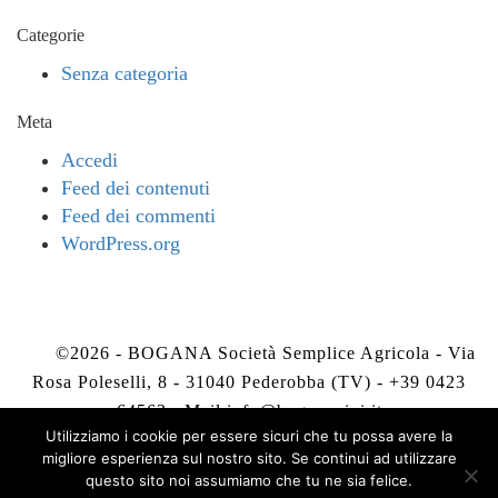
Categorie
Senza categoria
Meta
Accedi
Feed dei contenuti
Feed dei commenti
WordPress.org
©2026 - BOGANA Società Semplice Agricola - Via
Rosa Poleselli, 8 - 31040 Pederobba (TV) - +39 0423
64563 - Mail
info@boganavini.it
Utilizziamo i cookie per essere sicuri che tu possa avere la
migliore esperienza sul nostro sito. Se continui ad utilizzare
Privacy Policy
-
Cookie Policy
questo sito noi assumiamo che tu ne sia felice.