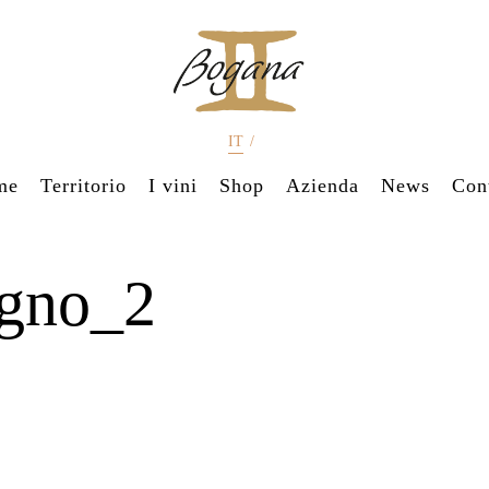
IT
/
me
Territorio
I vini
Shop
Azienda
News
Cont
gno_2