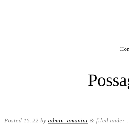
Ho
Possa
Posted
15:22
by
admin_amavini
&
filed under .