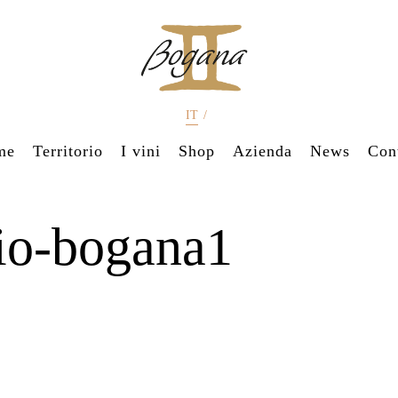
IT
/
me
Territorio
I vini
Shop
Azienda
News
Cont
io-bogana1