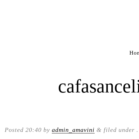
Ho
cafasancel
Posted
20:40
by
admin_amavini
&
filed under .