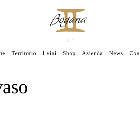
IT
/
me
Territorio
I vini
Shop
Azienda
News
Cont
aso