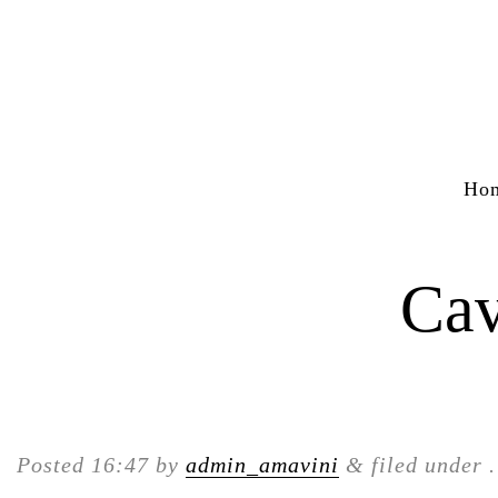
Ho
Cav
Posted
16:47
by
admin_amavini
&
filed under .