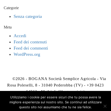
Categorie
Senza categoria
Meta
Accedi
Feed dei contenuti
Feed dei commenti
WordPress.org
©2026 - BOGANA Società Semplice Agricola - Via
Rosa Poleselli, 8 - 31040 Pederobba (TV) - +39 0423
64563 - Mail
info@boganavini.it
Utilizziamo i cookie per essere sicuri che tu possa avere la
migliore esperienza sul nostro sito. Se continui ad utilizzare
Privacy Policy
-
Cookie Policy
questo sito noi assumiamo che tu ne sia felice.