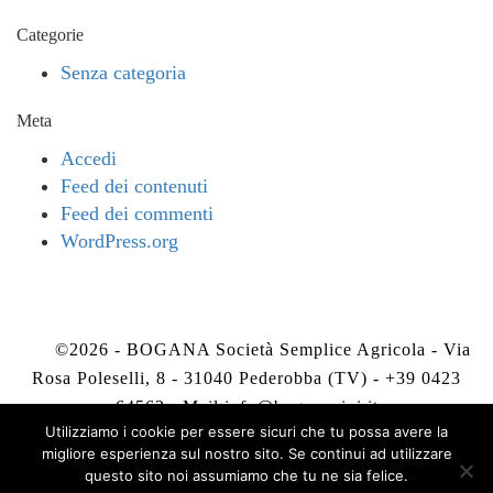
Categorie
Senza categoria
Meta
Accedi
Feed dei contenuti
Feed dei commenti
WordPress.org
©2026 - BOGANA Società Semplice Agricola - Via
Rosa Poleselli, 8 - 31040 Pederobba (TV) - +39 0423
64563 - Mail
info@boganavini.it
Utilizziamo i cookie per essere sicuri che tu possa avere la
migliore esperienza sul nostro sito. Se continui ad utilizzare
Privacy Policy
-
Cookie Policy
questo sito noi assumiamo che tu ne sia felice.