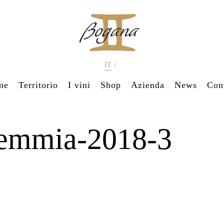
IT
/
me
Territorio
I vini
Shop
Azienda
News
Cont
emmia-2018-3