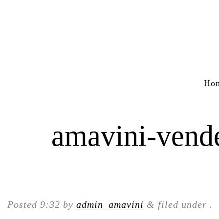
Ho
amavini-vend
Posted
9:32
by
admin_amavini
&
filed under .