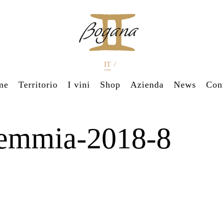
IT
/
me
Territorio
I vini
Shop
Azienda
News
Cont
emmia-2018-8