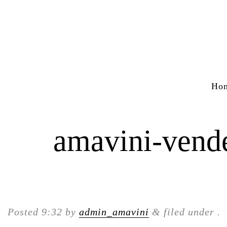
Ho
amavini-vend
Posted
9:32
by
admin_amavini
&
filed under .