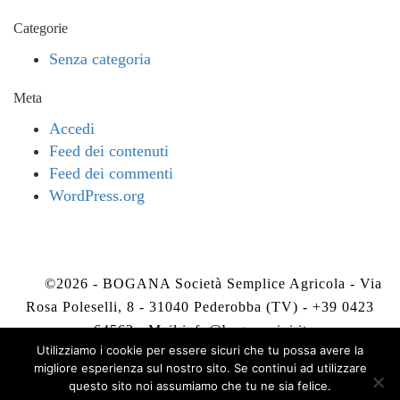
Categorie
Senza categoria
Meta
Accedi
Feed dei contenuti
Feed dei commenti
WordPress.org
©2026 - BOGANA Società Semplice Agricola - Via
Rosa Poleselli, 8 - 31040 Pederobba (TV) - +39 0423
64563 - Mail
info@boganavini.it
Utilizziamo i cookie per essere sicuri che tu possa avere la
migliore esperienza sul nostro sito. Se continui ad utilizzare
Privacy Policy
-
Cookie Policy
questo sito noi assumiamo che tu ne sia felice.